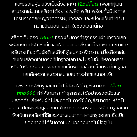
และตรงใจผู้เล่นจึงเป็นสิ่งสำคัญ
t2bสล็อต
เพื่อให้ผู้เล่น
สามารถเล่นเกมสล็อตได้อย่างเพลิดเพลิน พร้อมทั้งมีโอกาส
ได้รับรางวัลใหญ่จากการหมุนวงล้อ และหนึ่งในเว็บที่ได้รับ
ความนิยมอย่างมากในช่วงเวลานี้คือ
สล็อตเว็บตรง
t8bet
ที่รองรับการทำธุรกรรมผ่านทรูวอเลท
พร้อมกับโปรโมชั่นที่น่าสนใจมากมาย ซึ่งวันนี้เราจะมาแนะนำและ
อธิบายเกี่ยวกับข้อดีและสิ่งที่ผู้เล่นควรพิจารณาเมื่อเลือกเล่น
กับเว็บสล็อตเว็บตรงที่มีทรูวอเลทและโปรโมชั่นที่หลากหลาย
หนึ่งในข้อดีของการเลือกเล่นเว็บพนันสล็อตเว็บตรงที่มีทรูวอ
เลทคือความสะดวกสบายในการฝากและถอนเงิน
เพราะการใช้ทรูวอเลทนั้นไม่ต้องใช้บัญชีธนาคาร
สล็อต
tmb666
ทำให้สามารถทำธุรกรรมได้อย่างรวดเร็วและ
ปลอดภัย สำหรับผู้ที่ไม่สะดวกในการใช้บัญชีธนาคาร หรือไม่
อยากเปิดเผยข้อมูลส่วนตัวในการทำธุรกรรมการเงิน ทรูวอเลท
จึงเป็นทางเลือกที่ดีและเหมาะสมมากๆ ผ่านทรูวอเลท ซึ่งเป็น
ช่องทางที่ได้รับความนิยมอย่างมากในปัจจุบัน