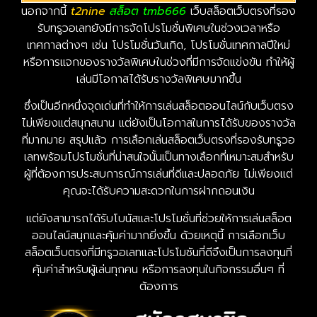
นอกจากนี้
t2nine
สล็อต tmb666
เว็บสล็อตเว็บตรงที่รอง
รับทรูวอเลทยังมีการจัดโปรโมชั่นพิเศษในช่วงเวลาหรือ
เทศกาลต่างๆ เช่น โปรโมชั่นวันเกิด, โปรโมชั่นเทศกาลปีใหม่
หรือการแจกของรางวัลพิเศษในช่วงที่มีการจัดแข่งขัน ทำให้ผู้
เล่นมีโอกาสได้รับรางวัลพิเศษมากขึ้น
ซึ่งเป็นอีกหนึ่งจุดเด่นที่ทำให้การเล่นสล็อตออนไลน์กับเว็บตรง
ไม่เพียงแต่สนุกสนาน แต่ยังเป็นโอกาสในการได้รับของรางวัล
ที่มากมาย สรุปแล้ว การเลือกเล่นสล็อตเว็บตรงที่รองรับทรูวอ
เลทพร้อมโปรโมชั่นที่น่าสนใจนั้นเป็นทางเลือกที่เหมาะสมสำหรับ
ผู้ที่ต้องการประสบการณ์การเล่นที่ดีและปลอดภัย ไม่เพียงแต่
คุณจะได้รับความสะดวกในการฝากถอนเงิน
แต่ยังสามารถได้รับโบนัสและโปรโมชั่นที่ช่วยให้การเล่นสล็อต
ออนไลน์สนุกและคุ้มค่ามากยิ่งขึ้น ด้วยเหตุนี้ การเลือกเว็บ
สล็อตเว็บตรงที่มีทรูวอเลทและโปรโมชันที่ดีจึงเป็นการลงทุนที่
คุ้มค่าสำหรับผู้เล่นทุกคน หรือการลงทุนในกิจกรรมอื่นๆ ที่
ต้องการ