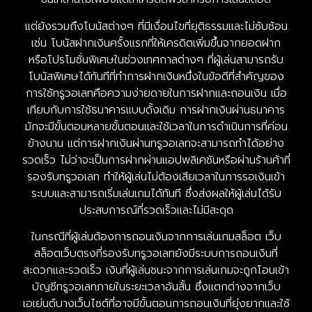
แต่ยังรวมถึงโบนัสต่างๆ ที่มีเงื่อนไขที่ยุติธรรมและไม่ซับซ้อน
เช่น โบนัสฝากเงินครั้งแรกที่ให้เครดิตเพิ่มขึ้นจากยอดฝาก
หรือโปรโมชั่นพิเศษในช่วงเทศกาลต่างๆ ที่ผู้เล่นสามารถรับ
โบนัสพิเศษได้ทันทีที่ทำการฝากเงินหนึ่งในข้อดีที่สำคัญของ
การใช้ทรูวอเลทคือความง่ายดายในการฝากและถอนเงิน เมื่อ
เทียบกับการใช้ธนาคารแบบดั้งเดิม การฝากเงินผ่านธนาคาร
มักจะมีขั้นตอนหลายขั้นตอนและใช้เวลาในการดำเนินการที่ค่อน
ข้างนาน แต่การฝากเงินผ่านทรูวอเลทจะสามารถทำได้อย่าง
รวดเร็ว ไม่ว่าจะเป็นการฝากผ่านแอปพลิเคชันหรือผ่านร้านค้าที่
รองรับทรูวอเลท ทำให้ผู้เล่นไม่ต้องเสียเวลาในการรอเงินเข้า
ระบบและสามารถเริ่มเล่นเกมได้ทันที ซึ่งส่งผลให้ผู้เล่นได้รับ
ประสบการณ์ที่รวดเร็วและไม่มีสะดุด
ในกรณีที่ผู้เล่นต้องการถอนเงินจากการเล่นเกมสล็อต เว็บ
สล็อตเว็บตรงที่รองรับทรูวอเลทยังมีระบบการถอนเงินที่
สะดวกและรวดเร็ว เงินที่ผู้เล่นชนะจากการเล่นเกมจะถูกโอนเข้า
บัญชีทรูวอเลทภายในระยะเวลาอันสั้น ซึ่งแตกต่างจากเว็บ
เอเย่นต์บางเว็บไซต์ที่อาจมีขั้นตอนการถอนเงินที่ยุ่งยากและใช้