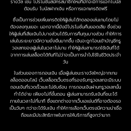
รางวัล เช่น โปรโมชั่นสมัครสมาชิกใหม่ที่มักจะมีการแจกโบนัส
ต้อนรับ โบนัสฝากเงิน หรือการแจกเครดิตฟรี
ซึ่งเป็นการช่วยเพิ่มเครดิตให้ผู้เล่นได้ทดลองเล่นเกมโดยไม่
ต้องลงทุนเยอะ นอกจากนี้ยังมีโปรโมชั่นคืนยอดเสีย ซึ่งช่วย
ให้ผู้เล่นที่เสียเงินไปบางส่วนได้รับการคืนทุนบางส่วน ทำให้การ
เล่นในระยะยาวมีความยั่งยืนมากขึ้น เงินจะถูกโอนเข้าบัญชีทรู
วอเลทของผู้เล่นในเวลาไม่นาน ทำให้ผู้เล่นสามารถใช้เงินที่ได้
จากการเล่นสล็อตได้ทันทีไม่ว่าจะเป็นการนำไปใช้ในชีวิตประจำ
วัน
ในส่วนของการถอนเงิน เมื่อผู้เล่นชนะรางวัลใหญ่จากเกม
สล็อตออนไลน์ เว็บสล็อตเว็บตรงที่รองรับทรูวอเลทจะมีระบบ
ถอนเงินที่รวดเร็วและไม่ซับซ้อน การถอนเงินผ่านทรูวอเลทนั้น
ทำได้ง่าย เพียงไม่กี่ขั้นตอน ผู้เล่นสามารถรับเงินที่ชนะได้
ภายในเวลาไม่กี่นาที ซึ่งแตกต่างจากเว็บเอเย่นต์ที่อาจต้องรอ
เป็นวันๆ กว่าจะได้รับเงิน ทำให้การเลือกเว็บตรงมีความน่าเชื่อ
ถือและมีประสิทธิภาพในการให้บริการที่สูงกว่ามาก