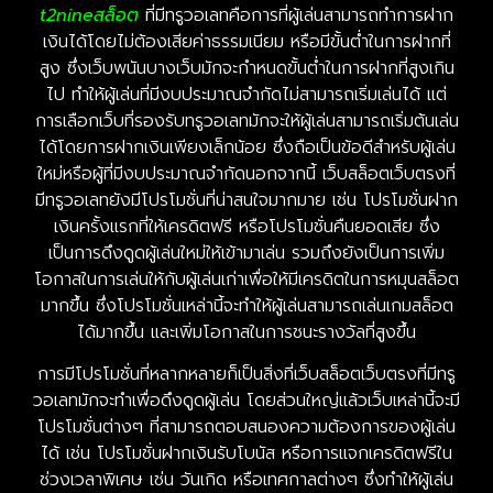
t2nineสล็อต
ที่มีทรูวอเลทคือการที่ผู้เล่นสามารถทำการฝาก
เงินได้โดยไม่ต้องเสียค่าธรรมเนียม หรือมีขั้นต่ำในการฝากที่
สูง ซึ่งเว็บพนันบางเว็บมักจะกำหนดขั้นต่ำในการฝากที่สูงเกิน
ไป ทำให้ผู้เล่นที่มีงบประมาณจำกัดไม่สามารถเริ่มเล่นได้ แต่
การเลือกเว็บที่รองรับทรูวอเลทมักจะให้ผู้เล่นสามารถเริ่มต้นเล่น
ได้โดยการฝากเงินเพียงเล็กน้อย ซึ่งถือเป็นข้อดีสำหรับผู้เล่น
ใหม่หรือผู้ที่มีงบประมาณจำกัดนอกจากนี้ เว็บสล็อตเว็บตรงที่
มีทรูวอเลทยังมีโปรโมชั่นที่น่าสนใจมากมาย เช่น โปรโมชั่นฝาก
เงินครั้งแรกที่ให้เครดิตฟรี หรือโปรโมชั่นคืนยอดเสีย ซึ่ง
เป็นการดึงดูดผู้เล่นใหม่ให้เข้ามาเล่น รวมถึงยังเป็นการเพิ่ม
โอกาสในการเล่นให้กับผู้เล่นเก่าเพื่อให้มีเครดิตในการหมุนสล็อต
มากขึ้น ซึ่งโปรโมชั่นเหล่านี้จะทำให้ผู้เล่นสามารถเล่นเกมสล็อต
ได้มากขึ้น และเพิ่มโอกาสในการชนะรางวัลที่สูงขึ้น
การมีโปรโมชั่นที่หลากหลายก็เป็นสิ่งที่เว็บสล็อตเว็บตรงที่มีทรู
วอเลทมักจะทำเพื่อดึงดูดผู้เล่น โดยส่วนใหญ่แล้วเว็บเหล่านี้จะมี
โปรโมชั่นต่างๆ ที่สามารถตอบสนองความต้องการของผู้เล่น
ได้ เช่น โปรโมชั่นฝากเงินรับโบนัส หรือการแจกเครดิตฟรีใน
ช่วงเวลาพิเศษ เช่น วันเกิด หรือเทศกาลต่างๆ ซึ่งทำให้ผู้เล่น